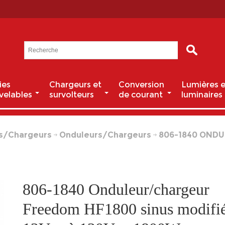
ies
Chargeurs et
Conversion
Lumières e
velables
survolteurs
de courant
luminaires
s/Chargeurs
Onduleurs/Chargeurs
806-1840 OND
806-1840 Onduleur/chargeur
Freedom HF1800 sinus modifi