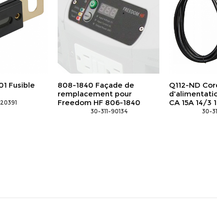
1 Fusible
808-1840 Façade de
Q112-ND Cor
remplacement pour
d'alimentati
Freedom HF 806-1840
CA 15A 14/3 1
-20391
 30-311-90134
 30-3