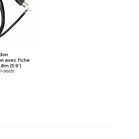
don
on avec fiche
.8m (5.9')
11-90051