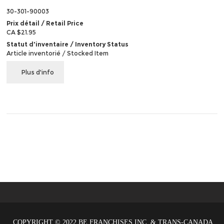
30-301-90003
Prix détail / Retail Price
CA $21.95
Statut d'inventaire / Inventory Status
Article inventorié / Stocked Item
Plus d'info
COPYRIGHT © 2022 BE FRANCHISES INC. & TRANS-CANADA