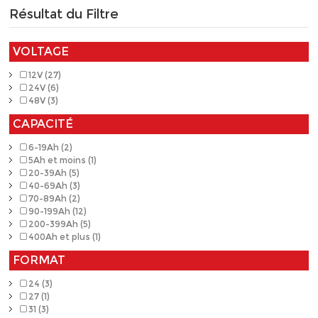
Résultat du Filtre
VOLTAGE
12V (27)
24V (6)
48V (3)
CAPACITÉ
6-19Ah (2)
5Ah et moins (1)
20-39Ah (5)
40-69Ah (3)
70-89Ah (2)
90-199Ah (12)
200-399Ah (5)
400Ah et plus (1)
FORMAT
24 (3)
27 (1)
31 (3)