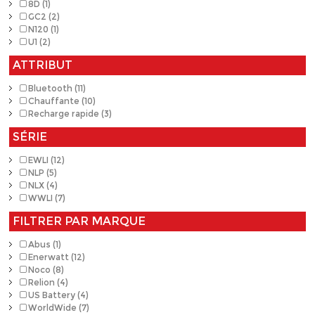
8D (1)
GC2 (2)
N120 (1)
U1 (2)
ATTRIBUT
Bluetooth (11)
Chauffante (10)
Recharge rapide (3)
SÉRIE
EWLI (12)
NLP (5)
NLX (4)
WWLI (7)
FILTRER PAR MARQUE
Abus (1)
Enerwatt (12)
Noco (8)
Relion (4)
US Battery (4)
WorldWide (7)