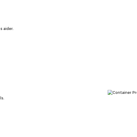
 aider.
ls.