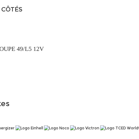
 CÔTÉS
UPE 49/L5 12V
tes