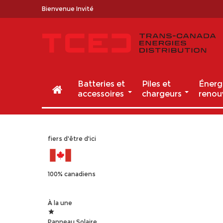
Bienvenue Invité
Batteries et
Piles et
Énerg
accessoires
chargeurs
renou
fiers d'être d'ici
100% canadiens
À la
une
Panneau Solaire