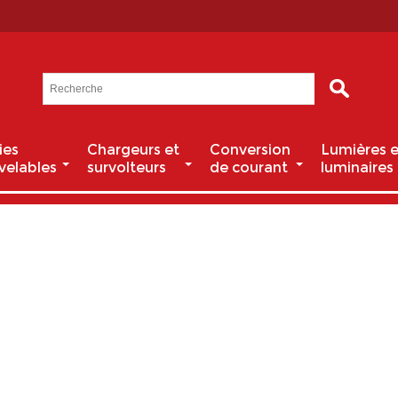
ies
Chargeurs et
Conversion
Lumières e
velables
survolteurs
de courant
luminaires