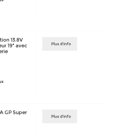
ion 13.8V
Plus d'info
ur 19" avec
erie
us
AA GP Super
Plus d'info