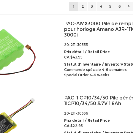
1
2
3
4
5
6
>
PAC-AMX3000 Pile de remp
pour horloge Amano AJR-111
3000i
20-211-30333
Prix détail / Retail Price
CA $43.95
Statut d'inventaire / Inventory Stat
Commande spéciale 4-6 semaines
Special Order 4-6 weeks
PAC-1ICP10/34/50 Pile géné
1ICP10/34/50 3.7V 1.8Ah
20-211-30336
Prix détail / Retail Price
CA $22.95
Statut d'inventaire / Inventory Stat