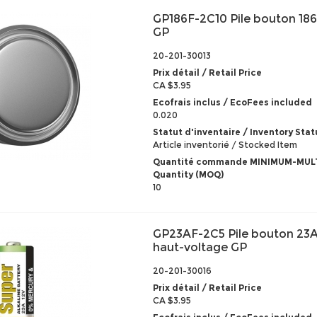
GP186F-2C10 Pile bouton 186 
GP
20-201-30013
Prix détail / Retail Price
CA $3.95
Ecofrais inclus / EcoFees included
0.020
Statut d'inventaire / Inventory Stat
Article inventorié / Stocked Item
Quantité commande MINIMUM-MULT
Quantity (MOQ)
10
GP23AF-2C5 Pile bouton 23A 
haut-voltage GP
20-201-30016
Prix détail / Retail Price
CA $3.95