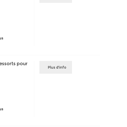
us
ressorts pour
Plus d'info
us