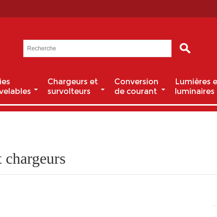
ies
Chargeurs et
Conversion
Lumières e
velables
survolteurs
de courant
luminaires
t chargeurs