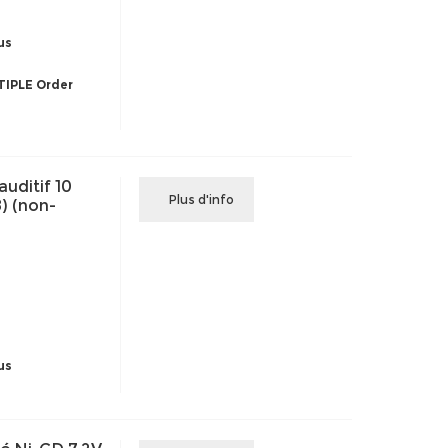
us
IPLE Order
auditif 10
Plus d'info
8) (non-
us