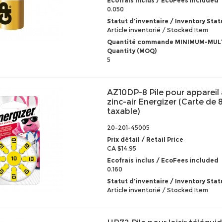
Ecofrais inclus / EcoFees included
0.050
Statut d'inventaire / Inventory Stat
Article inventorié / Stocked Item
Quantité commande MINIMUM-MULT
Quantity (MOQ)
5
AZ10DP-8 Pile pour appareil 
zinc-air Energizer (Carte de 
taxable)
20-201-45005
Prix détail / Retail Price
CA $14.95
Ecofrais inclus / EcoFees included
0.160
Statut d'inventaire / Inventory Stat
Article inventorié / Stocked Item