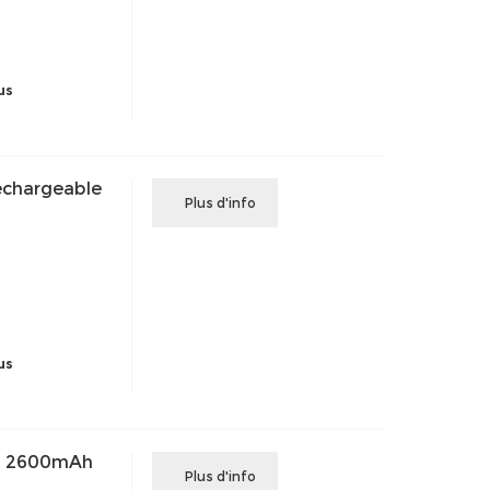
us
echargeable
Plus d'info
us
H 2600mAh
Plus d'info