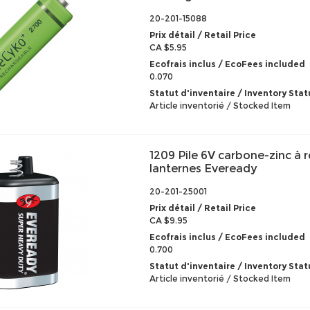
20-201-15088
Prix détail / Retail Price
CA $5.95
Ecofrais inclus / EcoFees included
0.070
Statut d'inventaire / Inventory Stat
Article inventorié / Stocked Item
1209 Pile 6V carbone-zinc à 
lanternes Eveready
20-201-25001
Prix détail / Retail Price
CA $9.95
Ecofrais inclus / EcoFees included
0.700
Statut d'inventaire / Inventory Stat
Article inventorié / Stocked Item