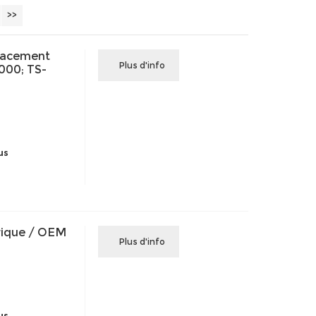
>>
lacement
Plus d'info
000; TS-
us
rique / OEM
Plus d'info
us