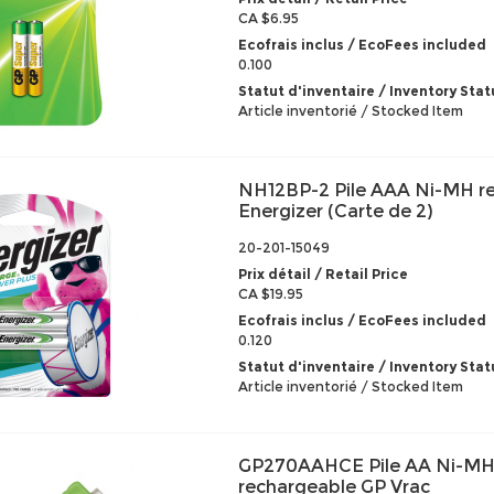
CA $6.95
Ecofrais inclus / EcoFees included
0.100
Statut d'inventaire / Inventory Stat
Article inventorié / Stocked Item
NH12BP-2 Pile AAA Ni-MH r
Energizer (Carte de 2)
20-201-15049
Prix détail / Retail Price
CA $19.95
Ecofrais inclus / EcoFees included
0.120
Statut d'inventaire / Inventory Stat
Article inventorié / Stocked Item
GP270AAHCE Pile AA Ni-M
rechargeable GP Vrac