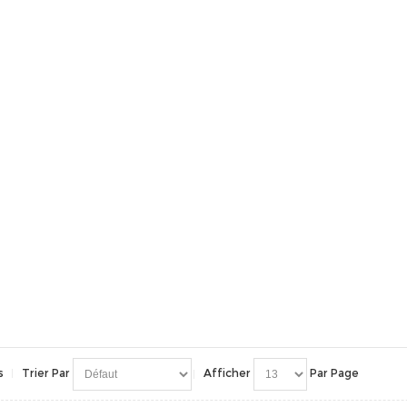
s
Trier Par
Afficher
Par Page