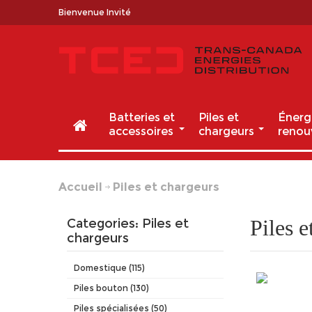
Bienvenue Invité
Batteries et
Piles et
Énerg
accessoires
chargeurs
renou
Accueil
Piles et chargeurs
Piles e
Categories: Piles et
chargeurs
Domestique (115)
Piles bouton (130)
Piles spécialisées (50)