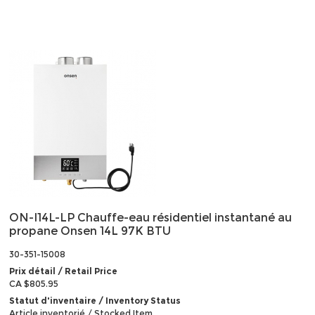
ON-I14L-LP Chauffe-eau résidentiel instantané au
propane Onsen 14L 97K BTU
30-351-15008
Prix détail / Retail Price
CA $805.95
Statut d'inventaire / Inventory Status
Article inventorié / Stocked Item