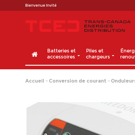
Bienvenue Invité
Batteries et
Piles et
Énerg
accessoires
chargeurs
renou
Accueil
Conversion de courant
Onduleur