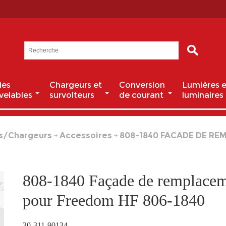
ies
Chargeurs et
Conversion
Lumières e
velables
survolteurs
de courant
luminaires
s/Chargeurs
Accessoires
808-1840 FACADE DE RE
808-1840 Façade de remplace
pour Freedom HF 806-1840
30-311-90134