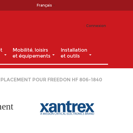
Français
Connexion
t
Mobilité, loisirs
Installation
et équipements
et outils
MPLACEMENT POUR FREEDON HF 806-1840
ment