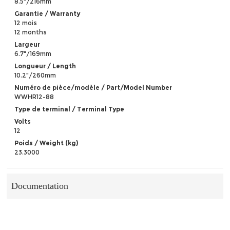
8.5"/216mm
Garantie / Warranty
12 mois
12 months
Largeur
6.7"/169mm
Longueur / Length
10.2"/260mm
Numéro de pièce/modèle / Part/Model Number
WWHR12-88
Type de terminal / Terminal Type
Volts
12
Poids / Weight (kg)
23.3000
Documentation