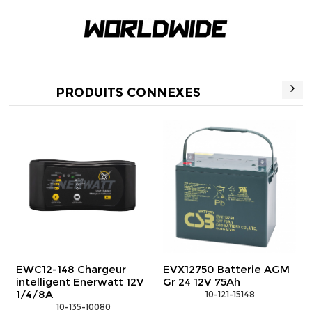
PRODUITS CONNEXES
EVX12750 Batterie AGM
GPL12800 Batterie AGM
WPA
r 24 12V 75Ah
Gr 24 12V 75Ah
Ense
M6 
 10-121-15148
 10-121-15135