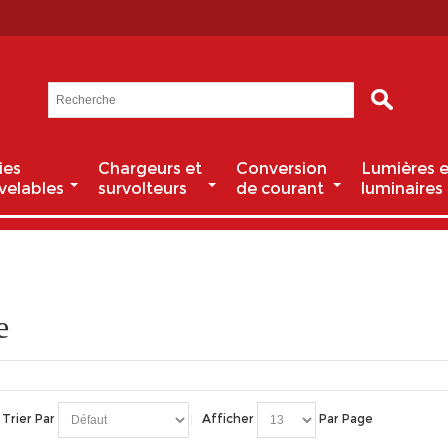
ies
Chargeurs et
Conversion
Lumières e
velables
survolteurs
de courant
luminaires
e
Trier Par
Afficher
Par Page