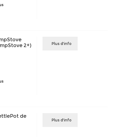
us
mpStove
Plus d'info
CampStove 2+)
us
ttlePot de
Plus d'info