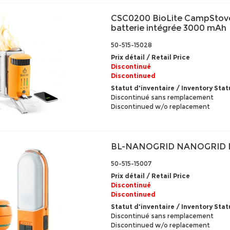
CSC0200 BioLite CampStove
batterie intégrée 3000 mAh
50-515-15028
Prix détail / Retail Price
Discontinué
Discontinued
Statut d'inventaire / Inventory Stat
Discontinué sans remplacement
Discontinued w/o replacement
BL-NANOGRID NANOGRID D
50-515-15007
Prix détail / Retail Price
Discontinué
Discontinued
Statut d'inventaire / Inventory Stat
Discontinué sans remplacement
Discontinued w/o replacement