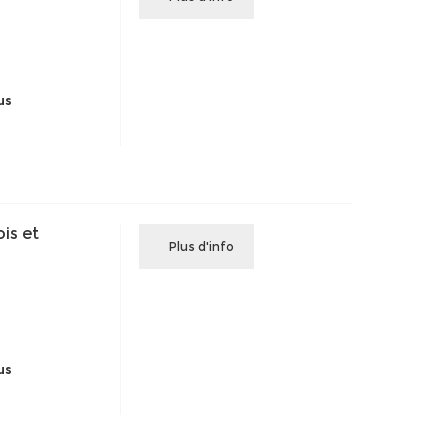
us
is et
Plus d'info
us