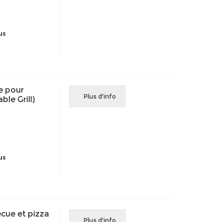
us
e pour
Plus d'info
le Grill)
us
ue et pizza
Plus d'info