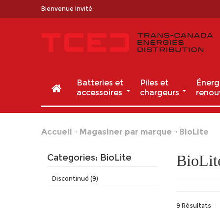
Bienvenue Invité
Batteries et
Piles et
Énerg
accessoires
chargeurs
renou
Accueil
Magasiner par marque
BioLite
BioLit
Categories: BioLite
Discontinué (9)
9 Résultats