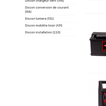
Discon chargeur verif (146)
Discon conversion de courant
(156)
Discon lumiere (132)
Discon mobilite loisir (451)
Discon installation (220)