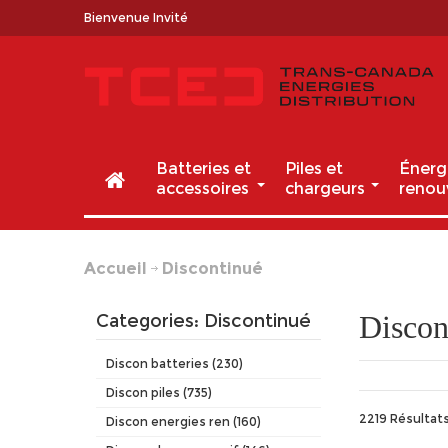
Bienvenue Invité
Batteries et
Piles et
Énerg
accessoires
chargeurs
renou
Accueil
Discontinué
Discon
Categories: Discontinué
Discon batteries (230)
Discon piles (735)
2219 Résultat
Discon energies ren (160)