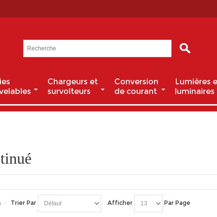
ies
Chargeurs et
Conversion
Lumières e
velables
survolteurs
de courant
luminaires
tinué
s
Trier Par
Afficher
Par Page