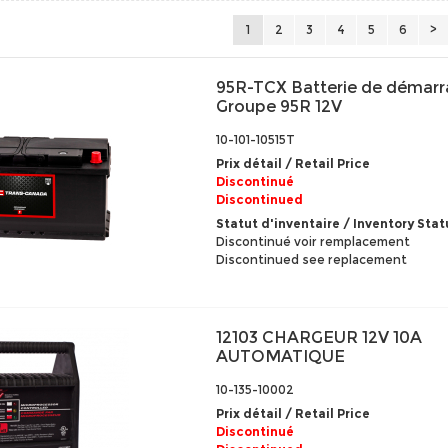
1
2
3
4
5
6
>
95R-TCX Batterie de démar
Groupe 95R 12V
10-101-10515T
Prix détail / Retail Price
Discontinué
Discontinued
Statut d'inventaire / Inventory Stat
Discontinué voir remplacement
Discontinued see replacement
12103 CHARGEUR 12V 10A
AUTOMATIQUE
10-135-10002
Prix détail / Retail Price
Discontinué