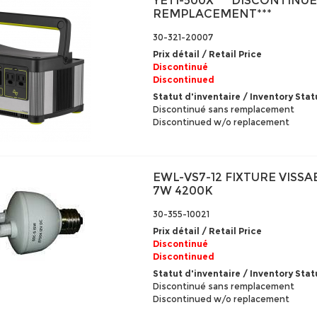
YETI-500X ***DISCONTINU
REMPLACEMENT***
30-321-20007
Prix détail / Retail Price
Discontinué
Discontinued
Statut d'inventaire / Inventory Stat
Discontinué sans remplacement
Discontinued w/o replacement
EWL-VS7-12 FIXTURE VISSA
7W 4200K
30-355-10021
Prix détail / Retail Price
Discontinué
Discontinued
Statut d'inventaire / Inventory Stat
Discontinué sans remplacement
Discontinued w/o replacement