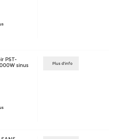
us
ir PST-
Plus d'info
1000W sinus
us