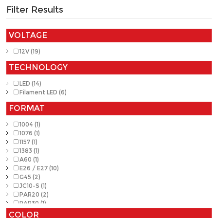
Filter Results
VOLTAGE
12V (19)
TECHNOLOGY
LED (14)
Filament LED (6)
FORMAT
1004 (1)
1076 (1)
1157 (1)
1383 (1)
A60 (1)
E26 / E27 (10)
G45 (2)
JC10-S (1)
PAR20 (2)
PAR30 (1)
PAR38 (2)
COLOR