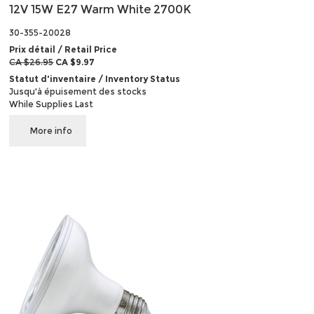
12V 15W E27 Warm White 2700K
30-355-20028
Prix détail / Retail Price
CA $26.95
CA $9.97
Statut d'inventaire / Inventory Status
Jusqu'à épuisement des stocks
While Supplies Last
More info