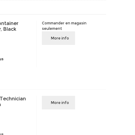
ontainer
Commander en magasin
, Black
seulement
More info
us
 Technician
More info
m
us