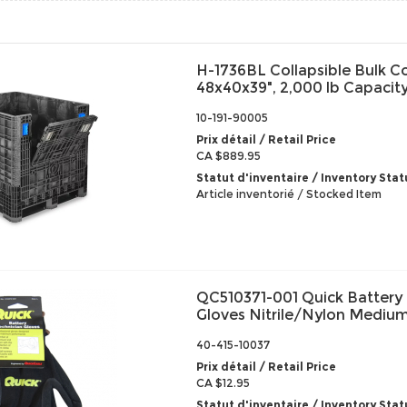
H-1736BL Collapsible Bulk C
48x40x39", 2,000 lb Capacity
10-191-90005
Prix détail / Retail Price
CA $889.95
Statut d'inventaire / Inventory Stat
Article inventorié / Stocked Item
QC510371-001 Quick Battery
Gloves Nitrile/Nylon Mediu
40-415-10037
Prix détail / Retail Price
CA $12.95
Statut d'inventaire / Inventory Stat