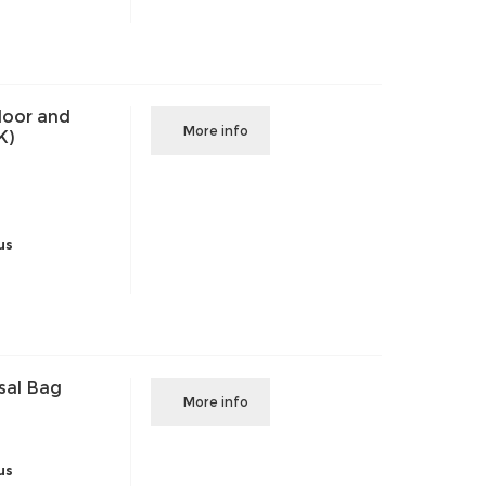
loor and
More info
K)
us
sal Bag
More info
us