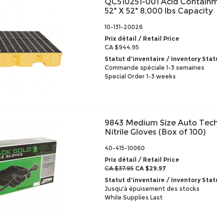
QC510251-001 Acid Containm
52" X 52" 8,000 lbs Capacity
10-131-20026
Prix détail / Retail Price
CA $944.95
Statut d'inventaire / Inventory Stat
Commande spéciale 1-3 semaines
Special Order 1-3 weeks
9843 Medium Size Auto Tech
Nitrile Gloves (Box of 100)
40-415-10060
Prix détail / Retail Price
CA $37.95
CA $29.97
Statut d'inventaire / Inventory Stat
Jusqu'à épuisement des stocks
While Supplies Last