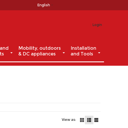
English
Login
 and
Mobility, outdoors
Installation
ts
& DC appliances
and Tools
View as: