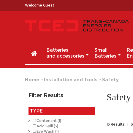
Welcome Guest
Batteries
Small
Re
and accessories
Batteries
En
Home
Installation and Tools
Safety
Safety
Filter Results
TYPE
Contenant (1)
13 Results
S
Acid Spill (3)
Eye Wash (1)