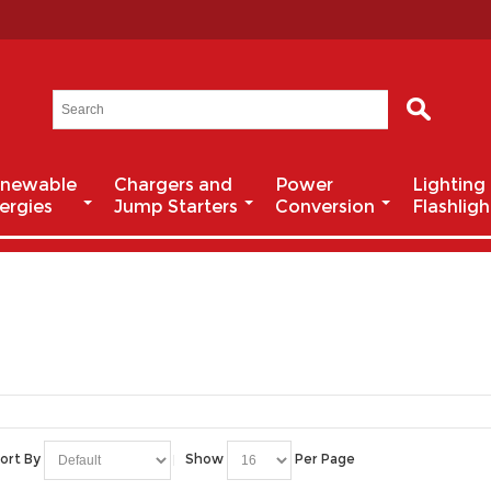
newable
Chargers and
Power
Lighting
ergies
Jump Starters
Conversion
Flashligh
ort By
Show
Per Page