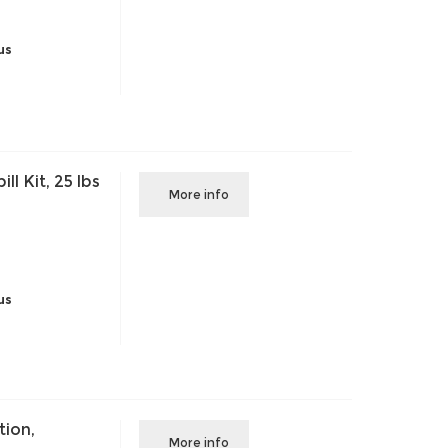
us
l Kit, 25 lbs
More info
us
ion,
More info