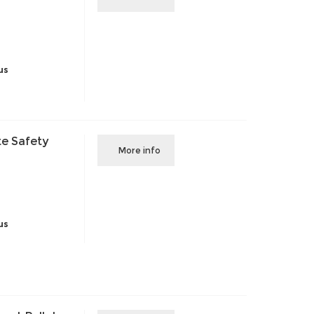
us
e Safety
More info
us