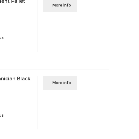
ent Pallet
More info
us
nician Black
More info
us