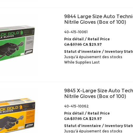
9844 Large Size Auto Techni
Nitrile Gloves (Box of 100)
40-415-10061
Prix détail / Retail Price
CA $37.95
CA $29.97
Statut d'inventaire / Inventory Stat
Jusqu'à épuisement des stocks
While Supplies Last
9845 X-Large Size Auto Tech
Nitrile Gloves (Box of 100)
40-415-10062
Prix détail / Retail Price
CA $37.95
CA $29.97
Statut d'inventaire / Inventory Stat
Jusqu'à épuisement des stocks