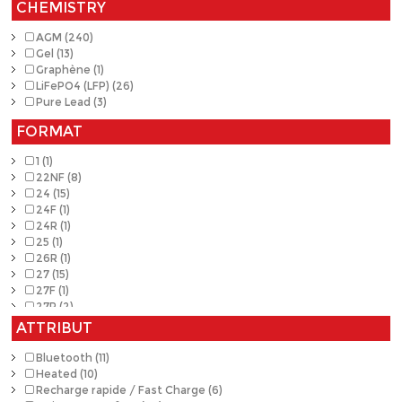
CHEMISTRY
AGM (240)
Gel (13)
Graphène (1)
LiFePO4 (LFP) (26)
Pure Lead (3)
FORMAT
1 (1)
22NF (8)
24 (15)
24F (1)
24R (1)
25 (1)
26R (1)
27 (15)
27F (1)
27R (2)
31T (4)
ATTRIBUT
31 (12)
34 (1)
Bluetooth (11)
34R (1)
Heated (10)
34/78 (1)
Recharge rapide / Fast Charge (6)