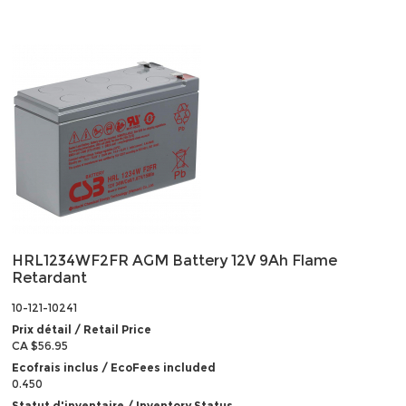
HRL1234WF2FR AGM Battery 12V 9Ah Flame
Retardant
10-121-10241
Prix détail / Retail Price
CA $56.95
Ecofrais inclus / EcoFees included
0.450
Statut d'inventaire / Inventory Status