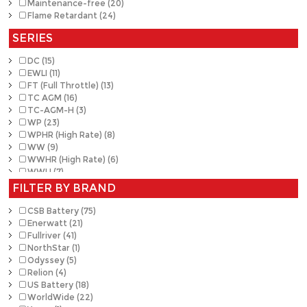
35 (2)
Maintenance-free (20)
35/85 (1)
Flame Retardant (24)
47 (2)
SERIES
48 (2)
49 (2)
DC (15)
4D (3)
EWLI (11)
51 (2)
FT (Full Throttle) (13)
51P (1)
TC AGM (16)
51R (1)
TC-AGM-H (3)
65 (2)
WP (23)
6T (1)
WPHR (High Rate) (8)
8D (8)
WW (9)
902 (2)
WWHR (High Rate) (6)
903 / L16 (5)
WWLI (7)
921 (3)
94R (2)
FILTER BY BRAND
95R (1)
FT-23 (5)
CSB Battery (75)
FT-19 (1)
Enerwatt (21)
GC12 (2)
Fullriver (41)
GC2 (10)
NorthStar (1)
GC2H (1)
Odyssey (5)
GC8 (3)
Relion (4)
N120 (1)
US Battery (18)
U1 (9)
WorldWide (22)