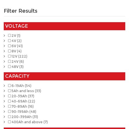
Filter Results
VOLTAGE
2V (1)
4V (2)
6V (41)
8V (4)
12V (222)
24V (6)
48V (3)
CAPACITY
6-19Ah (54)
5Ah and less (33)
20-39Ah (37)
40-69Ah (22)
70-89Ah (16)
90-199Ah (48)
200-399Ah (31)
400Ah and above (7)