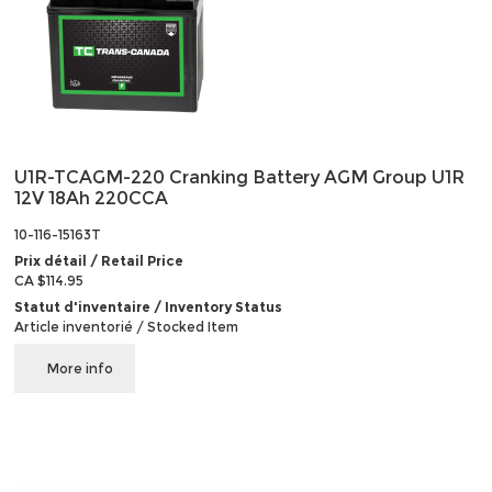
U1R-TCAGM-220 Cranking Battery AGM Group U1R
12V 18Ah 220CCA
10-116-15163T
Prix détail / Retail Price
CA $114.95
Statut d'inventaire / Inventory Status
Article inventorié / Stocked Item
More info