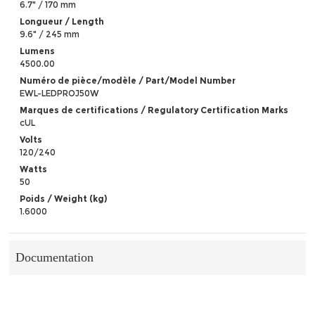
6.7" / 170 mm
Longueur / Length
9.6" / 245 mm
Lumens
4500.00
Numéro de pièce/modèle / Part/Model Number
EWL-LEDPROJ50W
Marques de certifications / Regulatory Certification Marks
cUL
Volts
120/240
Watts
50
Poids / Weight (kg)
1.6000
Documentation